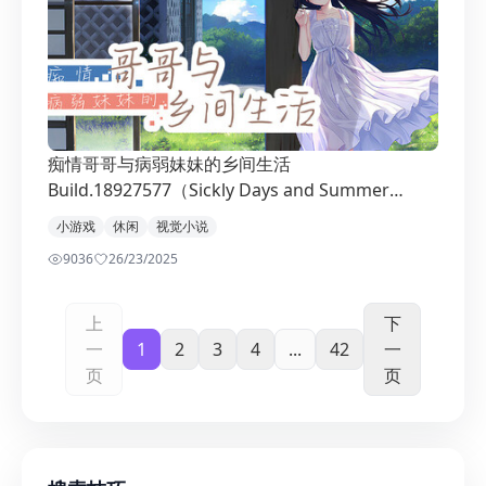
痴情哥哥与病弱妹妹的乡间生活
Build.18927577（Sickly Days and Summer
Traces）免安装中文版
小游戏
休闲
视觉小说
9036
2
6/23/2025
上
下
一
1
2
3
4
...
42
一
页
页