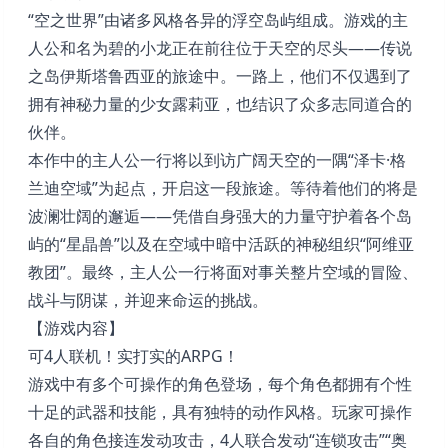
“空之世界”由诸多风格各异的浮空岛屿组成。游戏的主
人公和名为碧的小龙正在前往位于天空的尽头——传说
之岛伊斯塔鲁西亚的旅途中。一路上，他们不仅遇到了
拥有神秘力量的少女露莉亚，也结识了众多志同道合的
伙伴。
本作中的主人公一行将以到访广阔天空的一隅“泽卡·格
兰迪空域”为起点，开启这一段旅途。等待着他们的将是
波澜壮阔的邂逅——凭借自身强大的力量守护着各个岛
屿的“星晶兽”以及在空域中暗中活跃的神秘组织“阿维亚
教团”。最终，主人公一行将面对事关整片空域的冒险、
战斗与阴谋，并迎来命运的挑战。
【游戏内容】
可4人联机！实打实的ARPG！
游戏中有多个可操作的角色登场，每个角色都拥有个性
十足的武器和技能，具有独特的动作风格。玩家可操作
各自的角色接连发动攻击，4人联合发动“连锁攻击”“奥