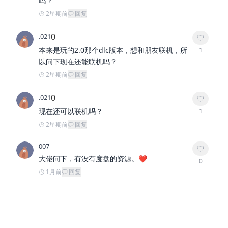
吗？
2星期前
回复
0
.021
本来是玩的2.0那个dlc版本，想和朋友联机，所
1
以问下现在还能联机吗？
2星期前
回复
0
.021
现在还可以联机吗？
1
2星期前
回复
007
大佬问下，有没有度盘的资源。❤️
0
1月前
回复
UU
大佬，我用1.3.1玩的档，刚用升级补丁升到1.3.
0
2，进去发现系统提示之前玩的档损坏了，修复