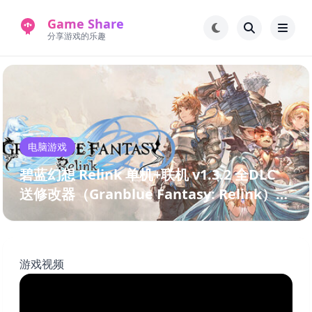
Game Share
分享游戏的乐趣
首页
电脑游戏
手机游戏
常见问题解答
电脑游戏
新版游戏站
永久地址
碧蓝幻想 Relink 单机+联机 v1.3.2 全DLC
送修改器（Granblue Fantasy: Relink）免
安装中文版
游戏视频