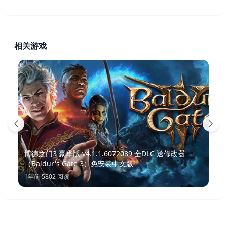
相关游戏
博德之门3 豪华版 v4.1.1.6072089 全DLC 送修改器
（Baldur's Gate 3）免安装中文版
1年前
·
5802
阅读