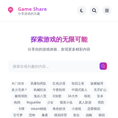
Game Share
分享游戏的乐趣
首页
电脑游戏
探索游戏的无限可能
手机游戏
常见问题解答
分享你的游戏体验，发现更多精彩内容
新版游戏站
永久地址
热门搜索：
风暴怕死队
红色沙漠
轮回之兽
纵横秘湾
多少兄弟？
机械狂欢
午夜轮班
中国式新人
无尽矿山
极简塔防
鬼谷八荒
D加密
3A大作
联机
安卓
肉鸽
Roguelike
少女
视觉小说
真人影游
塔防
卡牌
steam移植
角色扮演
小游戏
恋爱模拟
宝可梦
恐怖
像素
模拟经营
射击
战略
模拟