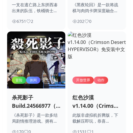
the Fear）免安装
Night）免安装中文
一支在逃亡路上东拼西凑
《黑夜轮回》是一款将战
出来的队伍，铁桶骑士，
棋与肉鸽卡牌深度融合的
中文版
版
炸弹萌妹，独眼老
策略游戏。在每一
6751
2
202
0
冒险
休闲
开放世界
动作
杀死影子
红色沙漠
Build.24566977（Kill
v1.14.00（Crimson
The Shadow）免安
Desert
《杀死影子》是一款多结
此版非虚拟机折腾版，下
局剧情推理游戏。拥有独
载解压即玩，恭喜
装中文版
HYPERVISOR）免
特的2.5D像素
“voices38”又
安装中文版
170
0
1531
1