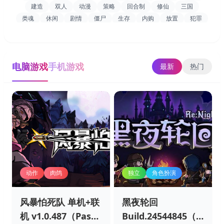
建造
双人
动漫
策略
回合制
修仙
三国
类魂
休闲
剧情
僵尸
生存
内购
放置
犯罪
RPG
内置MOD菜单
电脑游戏
手机游戏
最新
热门
动作
肉鸽
独立
角色扮演
​风暴怕死队 单机+联
黑夜轮回
机 v1.0.487（Pass
Build.24544845（Re