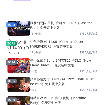
轮回之兽 v1.0.6.0豪华版（Beast of
Reincarnation）免安装中文版
​风暴怕死队 单机+联机 v1.0.487（Pass the
TOP
2
Fear）免安装中文版
15小时前
6750
人已阅读
红色沙漠 v1.14.00（Crimson Desert
TOP
3
HYPERVISOR）免安装中文版
17小时前
1530
人已阅读
多少兄弟？Build.24477825 全DLC（How
TOP
4
Many Dudes?）免安装中文版
5天前
1315
人已阅读
账单必须支付 Build.24451921（Bills Must
TOP
5
Be Paid）免安装中文版
5天前
1583
人已阅读
机械狂欢 v1.0.6 单机+联机（Machine
TOP
6
Party）免安装中文版