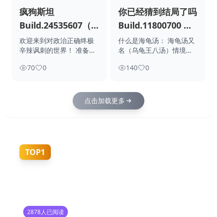
疯狗斯坦
你已经猜到结局了吗
Build.24535607（DOGENSTEIN）
Build.11800700 免
免安装中文版
安装中文版
欢迎来到对政治正确终极
什么是海龟汤： 海龟汤又
辛辣讽刺的世界！ 准备好
名（乌龟王八汤）情境推
迎接一场疯狂又
理，出汤者称为
70
0
140
0
点击加载更多
TOP1
2878
人已阅读