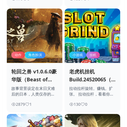
动作
角色扮演
小游戏
挂机
轮回之兽 v1.0.6.0豪
老虎机挂机
华版（Beast of
Build.24520065（Slot
Reincarnation）免
Grind）免安装中文
故事背景设定在末日灾难
拉动拉杆旋转。赚钱。扩
后的日本，人类仅存的希
张。 拉动拉杆，看着你的
安装中文版
版
望寄托在因被孽蚀
老虎机一台台开
2879
1
130
0