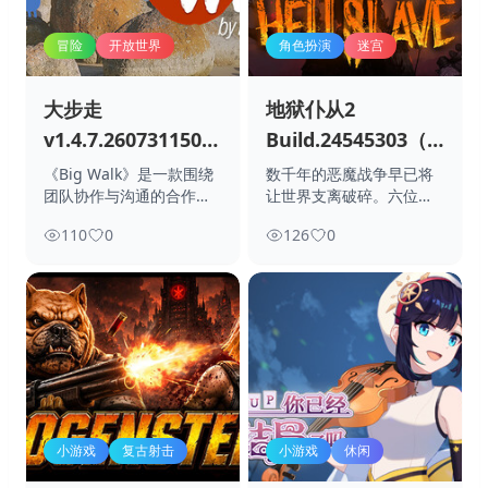
冒险
开放世界
角色扮演
迷宫
大步走
地狱仆从2
v1.4.7.2607311502
Build.24545303（HellSl
单机+联机（Big
II Judgment of
《Big Walk》是一款围绕
数千年的恶魔战争早已将
团队协作与沟通的合作多
让世界支离破碎。六位恶
Walk）免安装中文
the Archon）免安
人冒险游
魔领主永无止境的
版
装中文版
110
0
126
0
小游戏
复古射击
小游戏
休闲