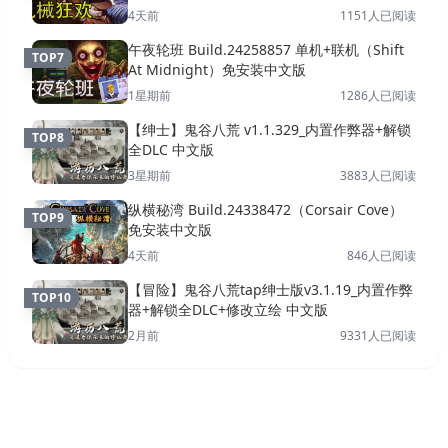
4天前
1151
人已阅读
午夜轮班 Build.24258857 单机+联机（Shift
TOP
7
At Midnight）免安装中文版
1星期前
1286
人已阅读
【绅士】鬼谷八荒 v1.1.329_内置作弊器+解锁
TOP
8
全DLC 中文版
3星期前
3883
人已阅读
纵横秘湾 Build.24338472（Corsair Cove）
TOP
9
免安装中文版
4天前
846
人已阅读
【冒险】鬼谷八荒tap绅士版v3.1.19_内置作弊
TOP
10
器+解锁全DLC+修改立绘 中文版
2月前
9331
人已阅读