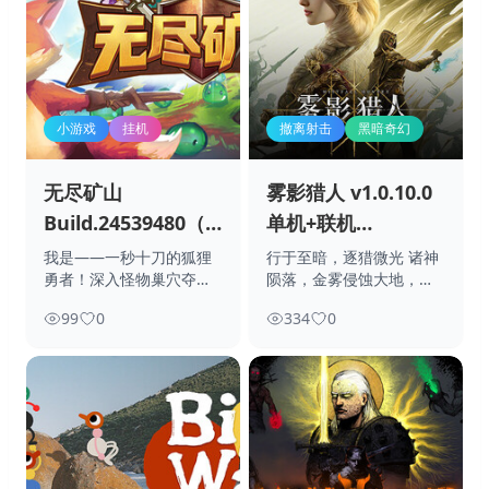
小游戏
挂机
撤离射击
黑暗奇幻
无尽矿山
雾影猎人 v1.0.10.0
Build.24539480（Kin
单机+联机
and Conquest）免
（Mistfall
我是——一秒十刀的狐狸
行于至暗，逐猎微光 诸神
勇者！深入怪物巢穴夺取
陨落，金雾侵蚀大地，被
安装中文版
Hunter）免安装中
山中密藏，只需简
神秘少女 “露
文版
99
0
334
0