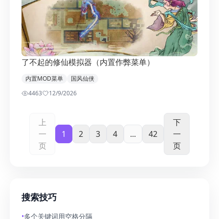
了不起的修仙模拟器（内置作弊菜单）
内置MOD菜单
国风仙侠
4463
1
2/9/2026
上
下
一
1
2
3
4
...
42
一
页
页
搜索技巧
•
多个关键词用空格分隔