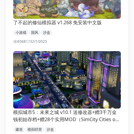
了不起的修仙模拟器 v1.268 免安装中文版
小游戏
国风
沙盒
6568
3
2/1/2025
模拟城市5：未來之城 v10.1 送修改器+赠3千万金
钱初始存档+赠28个实用MOD（SimCity Cities of
Tomorrow）免安装中文版
建造
模拟经营
沙盒