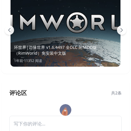
环世界|边缘世界 v1.6.4497 全DLC 附MOD版
（RimWorld）免安装中文版
1年前
·
11352
阅读
评论区
共
2
条