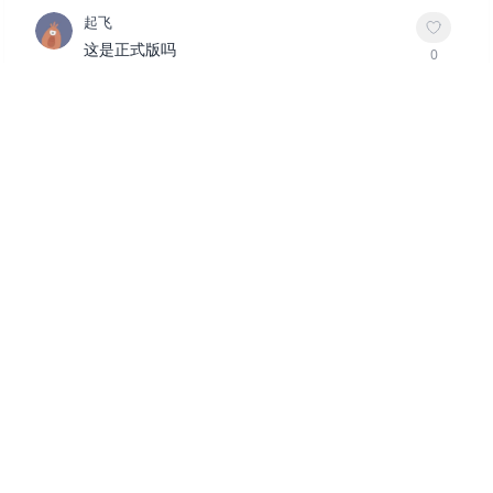
起飞
这是正式版吗
0
1月前
回复
游戏达人
作者
@
起飞
是正式版
3
1月前
回复
太吾绘卷：天幕心帷 v20260628|Build.23957505 送修改器
（The Scroll of Taiwu Beyond The Dom）免安装中文版
游戏图片
游戏详情
系统配置
资源下载
相关游戏