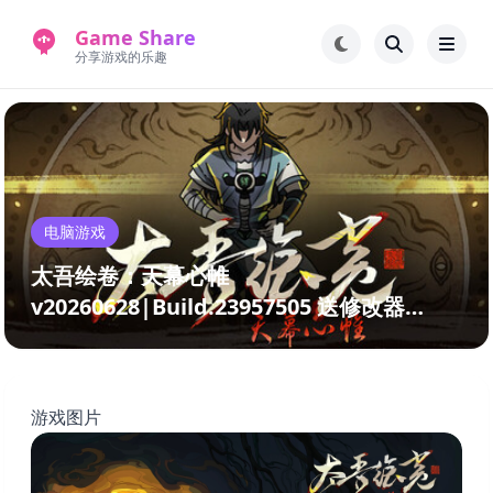
Game Share
分享游戏的乐趣
首页
电脑游戏
手机游戏
常见问题解答
电脑游戏
新版游戏站
永久地址
太吾绘卷：天幕心帷
v20260628|Build.23957505 送修改器
（The Scroll of Taiwu Beyond The
Dom）免安装中文版
游戏图片