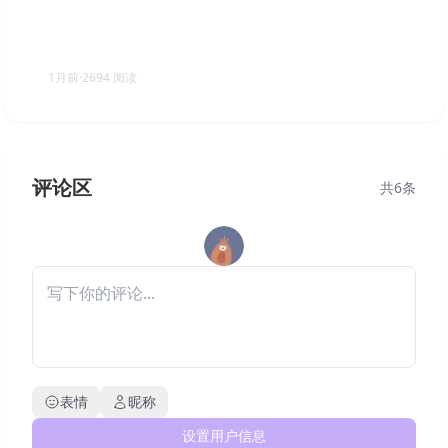
觅长生 v1.0.042 送修改器（Immortal Way of Life）免
安装中文版
1月前
·
2694
阅读
评论区
共
6
条
表情
昵称
设置用户信息