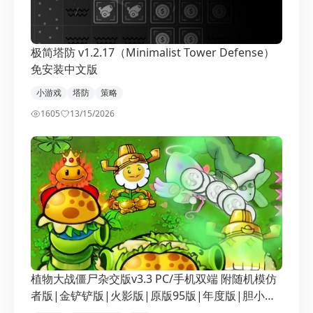
极简塔防 v1.2.17（Minimalist Tower Defense）
免安装中文版
小游戏
塔防
策略
1605
1
3/15/2026
植物大战僵尸杂交版v3.3 PC/手机双端 附随机模仿
者版|金铲铲版|火影版|原版95版|年度版|胆小菇|
幼儿园版等 （Plants vs Zombies）免安装中文版