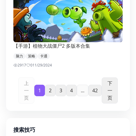
【手游】植物大战僵尸2 多版本合集
脑力
策略
卡通
2917
0
11/29/2024
上
下
一
1
2
3
4
...
42
一
页
页
搜索技巧