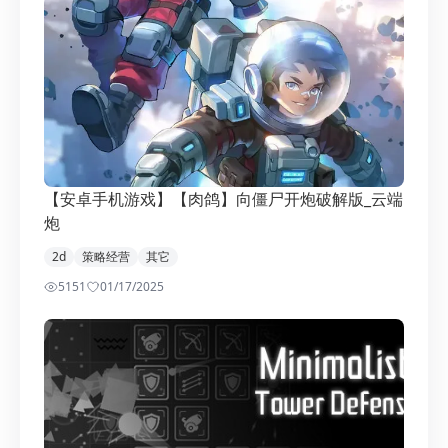
【安卓手机游戏】【肉鸽】向僵尸开炮破解版_云端
炮
2d
策略经营
其它
5151
0
1/17/2025