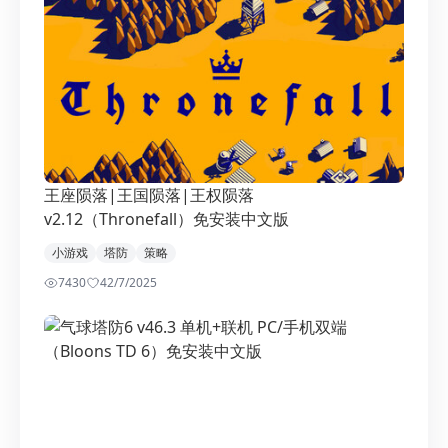
王座陨落|王国陨落|王权陨落
v2.12（Thronefall）免安装中文版
小游戏
塔防
策略
7430
4
2/7/2025