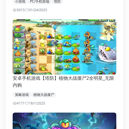
小游戏
PC/手机双端
塔防
5015
0
1/24/2025
安卓手机游戏【塔防】植物大战僵尸2全明星_无限
内购
策略游戏
植物大战僵尸
4171
1
8/1/2025