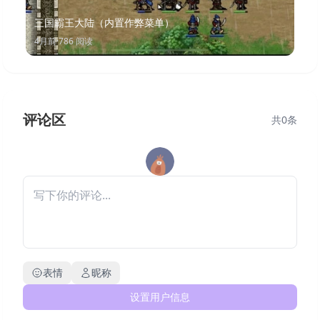
三国霸王大陆（内置作弊菜单）
4月前
·
786
阅读
评论区
共
0
条
表情
昵称
设置用户信息