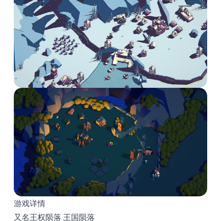
游戏详情
又名王权陨落 王国陨落