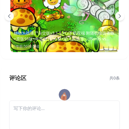
植物大战僵尸杂交版v3.1.5 PC/手机双端 附随机模仿者版
+原版95版+年度版+胆小菇+幼儿园版等 （Plants vs
Zombies）免安装中文版
1年前
·
5038
阅读
评论区
共
0
条