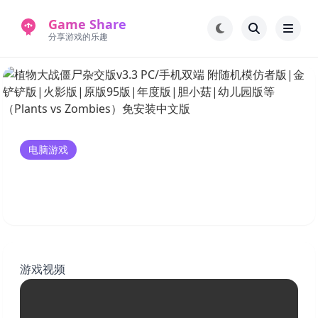
Game Share
分享游戏的乐趣
首页
电脑游戏
手机游戏
常见问题解答
电脑游戏
新版游戏站
永久地址
植物大战僵尸杂交版v3.3 PC/手机双端 附随
机模仿者版|金铲铲版|火影版|原版95版|年
度版|胆小菇|幼儿园版等 （Plants vs
Zombies）免安装中文版
游戏视频