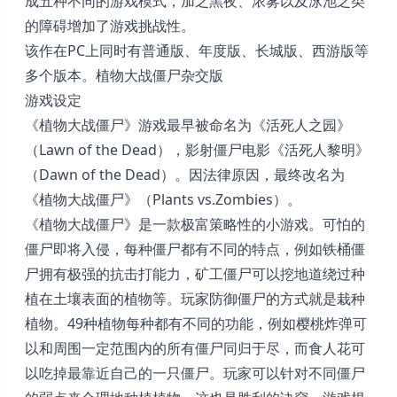
成五种不同的游戏模式，加之黑夜、浓雾以及泳池之类
的障碍增加了游戏挑战性。
该作在PC上同时有普通版、年度版、长城版、西游版等
多个版本。植物大战僵尸杂交版
游戏设定
《植物大战僵尸》游戏最早被命名为《活死人之园》
（Lawn of the Dead），影射僵尸电影《活死人黎明》
（Dawn of the Dead）。因法律原因，最终改名为
《植物大战僵尸》（Plants vs.Zombies）。
《植物大战僵尸》是一款极富策略性的小游戏。可怕的
僵尸即将入侵，每种僵尸都有不同的特点，例如铁桶僵
尸拥有极强的抗击打能力，矿工僵尸可以挖地道绕过种
植在土壤表面的植物等。玩家防御僵尸的方式就是栽种
植物。49种植物每种都有不同的功能，例如樱桃炸弹可
以和周围一定范围内的所有僵尸同归于尽，而食人花可
以吃掉最靠近自己的一只僵尸。玩家可以针对不同僵尸