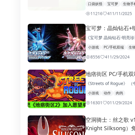
口袋妖怪
宝可梦
生物手
11216
4
11/11/2025
宝可梦：晶灿钻石+明
《宝可梦 晶灿钻石·明亮
小游戏
PC/手机双端
生
8556
4
11/29/2024
地痞街区 PC/手机双端 
《Streets of Rogu
小游戏
动作
肉鸽
16301
0
11/29/2024
空洞骑士：丝之歌 v1.
Knight Silkso