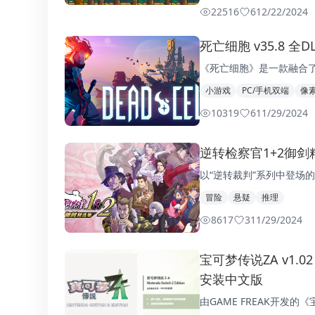
22516
6
12/22/2024
死亡细胞 v35.8 全
《死亡细胞》是一款融合了R
小游戏
PC/手机双端
像
10319
6
11/29/2024
逆转检察官1+2御剑
以“逆转裁判”系列中登场的
冒险
悬疑
推理
8617
3
11/29/2024
宝可梦传说ZA v1.02
安装中文版
由GAME FREAK开发