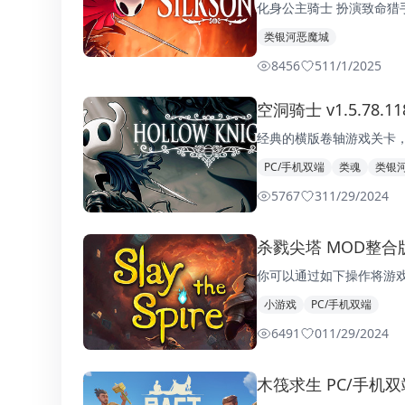
化身公主骑士 扮演致命猎
类银河恶魔城
8456
5
11/1/2025
空洞骑士 v1.5.78.
经典的横版卷轴游戏关卡，
PC/手机双端
类魂
类银
5767
3
11/29/2024
杀戮尖塔 MOD整合版 
你可以通过如下操作将游
小游戏
PC/手机双端
6491
0
11/29/2024
木筏求生 PC/手机双