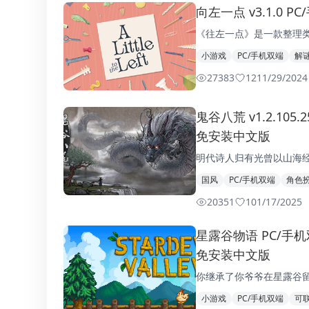
向左一点 v3.1.0 PC
《往左一点》是一款整理
小游戏
PC/手机双端
解
27383
12
11/29/2024
鬼谷八荒 v1.2.105.
免安装中文版
明代诗人归有光曾以山海经
国风
PC/手机双端
角色
20351
10
1/17/2025
星露谷物语 PC/手机双端
免安装中文版
你继承了你爷爷在星露谷留
小游戏
PC/手机双端
可