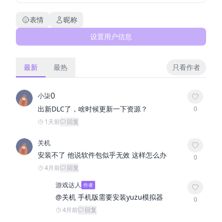
表情
昵称
设置用户信息
最新
最热
只看作者
0
小柒
出新DLC了，啥时候更新一下资源？
0
1天前
回复
关机
安装不了 他说软件包似乎无效 这样怎么办
0
4月前
回复
游戏达人
作者
@
关机
手机版需要安装yuzu模拟器
0
4月前
回复