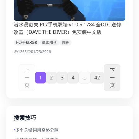
潜水员戴夫 PC/手机双端 v1.0.5.1784 全DLC 送修
改器（DAVE THE DIVER）免安装中文版
PC/手机双端
像素图形
冒险
1263
0
1/23/2026
上
下
一
1
2
3
4
...
42
一
页
页
搜索技巧
•
多个关键词用空格分隔