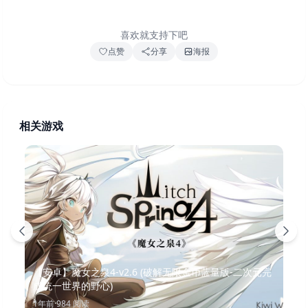
喜欢就支持下吧
点赞
分享
海报
相关游戏
【安卓】魔女之泉4-v2.6 (破解无限金币蓝量版-二次元完
成统一世界的野心)
1年前
·
984
阅读