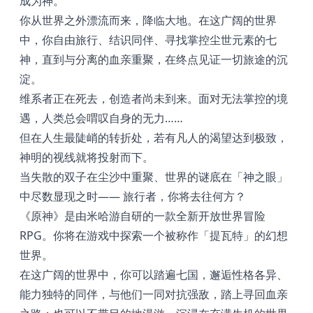
成为神。
你从世界之外漂流而来，降临大地。在这广阔的世界
中，你自由旅行、结识同伴、寻找掌控尘世元素的七
神，直到与分离的血亲重聚，在终点见证一切旅途的沉
淀。
维系者正在死去，创造者尚未到来。面对无法掌控的境
遇，人类总会喟叹自身的无力……
但在人生最陡峭的转折处，若有凡人的渴望达到极致，
神明的视线就将投射而下。
当失散的双子在尘沙中重聚、世界的谜底在「神之眼」
中尽数显现之时—— 旅行者，你将去往何方？
《原神》是由米哈游自研的一款全新开放世界冒险
RPG。你将在游戏中探索一个被称作「提瓦特」的幻想
世界。
在这广阔的世界中，你可以踏遍七国，邂逅性格各异、
能力独特的同伴，与他们一同对抗强敌，踏上寻回血亲