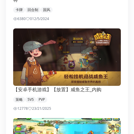
卡牌
回合制
国风
6380
0
12/5/2024
【安卓手机游戏】【放置】咸鱼之王_内购
策略
5V5
PVP
12778
2
3/21/2025