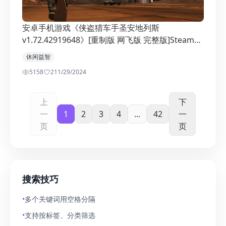
安卓手机游戏《侠盗猎车手圣安地列斯
v1.72.42919648》[重制版 网飞版 完整版]Steam移
植
休闲益智
5158
2
11/29/2024
上
下
一
1
2
3
4
...
42
一
页
页
搜索技巧
•
多个关键词用空格分隔
•
支持按标签、分类筛选