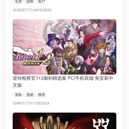
生存
恐怖
丧尸
26257
12
4/10/2026
逆转检察官1+2御剑精选集 PC/手机双端 免安装中
文版
冒险
悬疑
推理
8671
3
11/29/2024