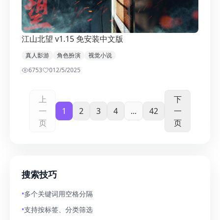
江山北望 v1.15 免安装​中文版
真人影游
角色扮演
视觉小说
6753
0
12/5/2025
上
下
一
1
2
3
4
...
42
一
页
页
搜索技巧
•
多个关键词用空格分隔
•
支持按标签、分类筛选