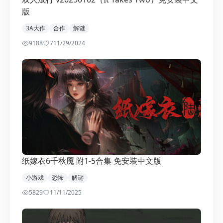
版
3A大作
合作
解谜
9188
7
11/29/2024
纸嫁衣6千秋魇 附1-5合集 免安装中文版
小游戏
恐怖
解谜
5829
1
1/11/2025