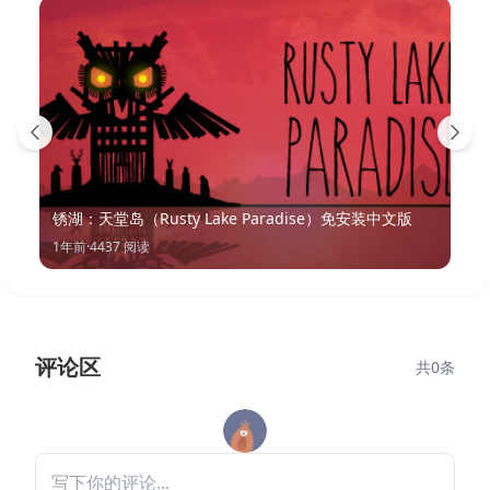
锈湖：天堂岛（Rusty Lake Paradise）免安装中文版
1年前
·
4437
阅读
评论区
共
0
条