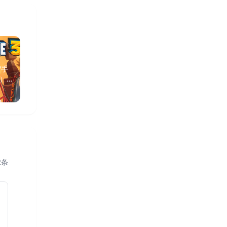
/手
机械迷城 PC/手机双端
​向左一点|往左一点 v3.6.0
3）免
（Machinarium）免安装
全DLC（A Little to the
中文版
Left）免安装中文版
1年前
·
912
阅读
5月前
·
515
阅读
2
条