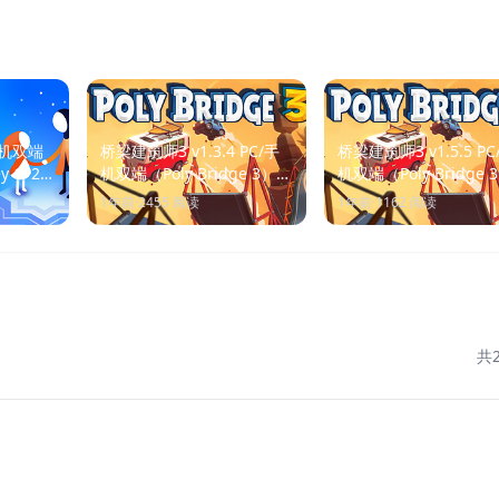
手机双端
桥梁建筑师3 v1.3.4 PC/手
桥梁建筑师3 v1.5.5 PC
y 1+2:
机双端（Poly Bridge 3）免
机双端（Poly Bridge 
on）免安
安装中文版
安装中文版
1年前
·
2455
阅读
1年前
·
1162
阅读
共