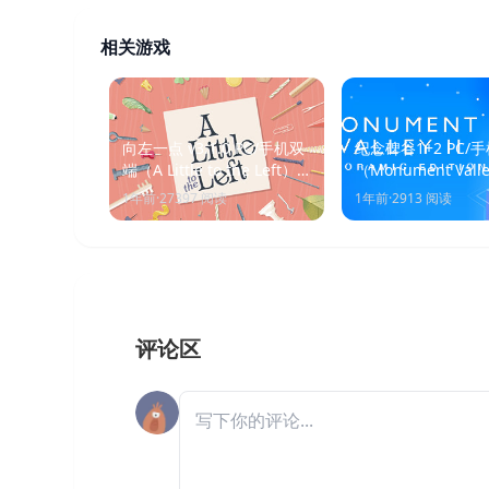
相关游戏
向左一点 v3.1.0 PC/手机双
纪念碑谷1+2 PC/
端（A Little to the Left）
（Monument Valle
免安装中文版
Panoramic Editi
1年前
·
27397
阅读
1年前
·
2913
阅读
装中文版
评论区