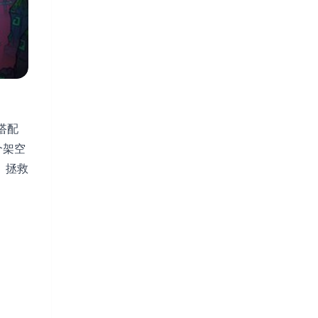
搭配
个架空
、拯救