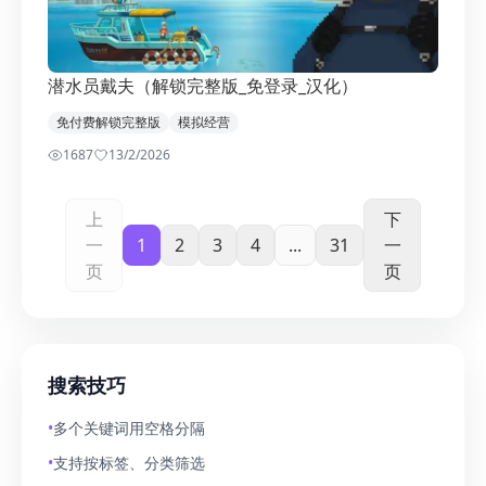
潜水员戴夫（解锁完整版_免登录_汉化）
免付费解锁完整版
模拟经营
1687
1
3/2/2026
上
下
一
1
2
3
4
...
31
一
页
页
搜索技巧
•
多个关键词用空格分隔
•
支持按标签、分类筛选