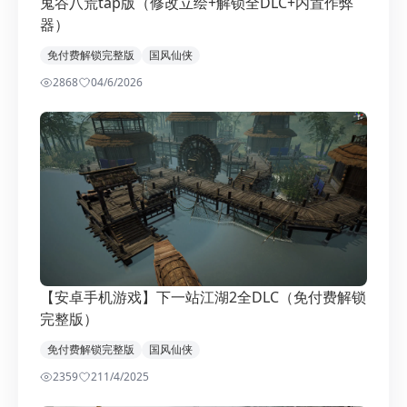
鬼谷八荒tap版（修改立绘+解锁全DLC+内置作弊
器）
免付费解锁完整版
国风仙侠
2868
0
4/6/2026
【安卓手机游戏】下一站江湖2全DLC（免付费解锁
完整版）
免付费解锁完整版
国风仙侠
2359
2
11/4/2025