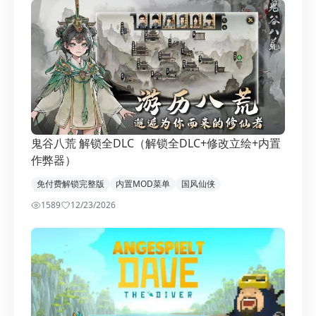
鬼谷八荒 解锁全DLC（解锁全DLC+修改立绘+内置
作弊器）
免付费解锁完整版
内置MOD菜单
国风仙侠
1589
1
2/23/2026