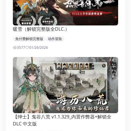
暖雪（解锁完整版全DLC.）
免付费解锁完整版
动作冒险
3577
0
1/26/2026
【绅士】鬼谷八荒 v1.1.329_内置作弊器+解锁全
DLC 中文版