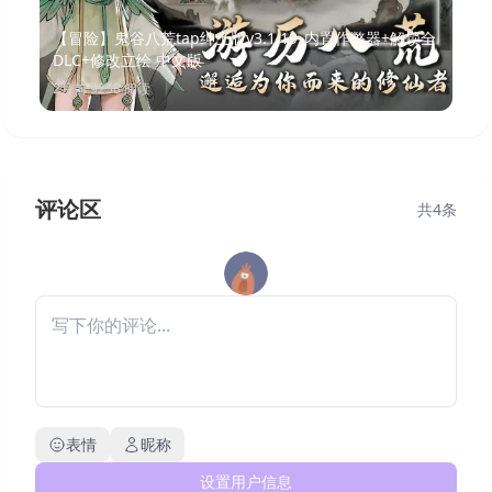
【冒险】鬼谷八荒tap绅士版v3.1.19_内置作弊器+解锁全
DLC+修改立绘 中文版
2月前
·
9258
阅读
评论区
共
4
条
表情
昵称
设置用户信息