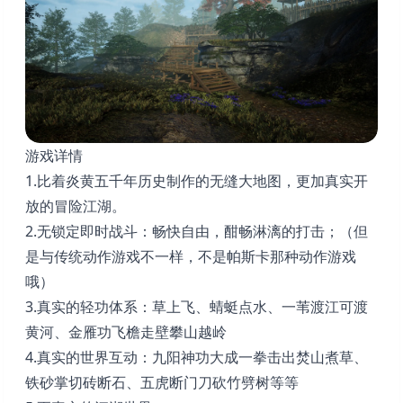
游戏详情
1.比着炎黄五千年历史制作的无缝大地图，更加真实开
放的冒险江湖。
2.无锁定即时战斗：畅快自由，酣畅淋漓的打击；（但
是与传统动作游戏不一样，不是帕斯卡那种动作游戏
哦）
3.真实的轻功体系：草上飞、蜻蜓点水、一苇渡江可渡
黄河、金雁功飞檐走壁攀山越岭
4.真实的世界互动：九阳神功大成一拳击出焚山煮草、
铁砂掌切砖断石、五虎断门刀砍竹劈树等等