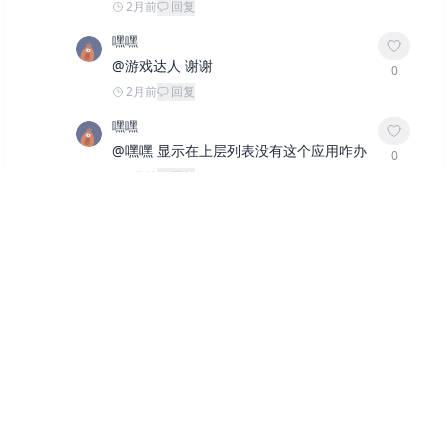
2月前
回复
嘿嘿
@
游戏达人
谢谢
0
2月前
回复
嘿嘿
@
嘿嘿
显示在上层列表没有这个应用咋办
0
2月前
回复
code
这个要下载TapTap 才能玩的吗
0
3月前
回复
游戏达人
作者
@
code
对
0
3月前
回复
黑太帅
tap版是手机的吗
0
3月前
回复