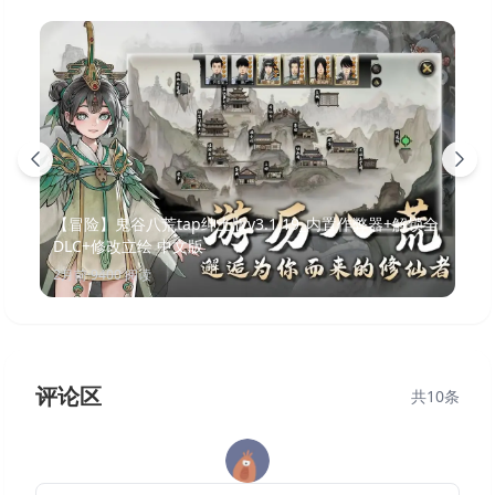
【冒险】鬼谷八荒tap绅士版v3.1.19_内置作弊器+解锁全
DLC+修改立绘 中文版
2月前
·
9400
阅读
评论区
共
10
条