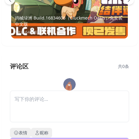
鸡械绿洲 Build.16834606（Cluckmech Oasis）免安装
中文版
1年前
·
645
阅读
评论区
共
0
条
表情
昵称