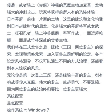
侵袭；或者骑上《赤痕》神秘的恶魔生物加麦基，发动
强大的冲刺攻击。玩家将获得前所未有的恐怖体验！
日本幕府：前往一片新的土地，这里的建筑和文化均受
到日本封建时代的启发。化身强大的幕府将军或女武
士，征召忍者，骑上神兽麒麟，率军作战，一面运筹帷
幄，一面鏖战竹林深处的贪婪生物。
我们将在正式发售之后，延续《王国：两位君主》的探
索、发现和策略元素，加入更多主题鲜明的设定。各个
设定风格迥异，不仅可以通过不同的方式治理，还能看
到令人惊叹的风景。
无论你是第一次登上王座，还是经验丰富的君主，都有
挑战等你来克服。伟大的君主，鼓起勇气，不要退缩。
因为两位君主的统治终归要比一位君主更强大！
系统配置
最低配置
操作系统 *: Windows 7