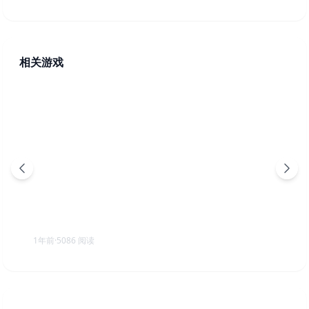
相关游戏
植物大战僵尸杂交版v3.1.5 PC/手机双端 附随机模仿者版
+原版95版+年度版+胆小菇+幼儿园版等 （Plants vs
Zombies）免安装中文版
1年前
·
5086
阅读