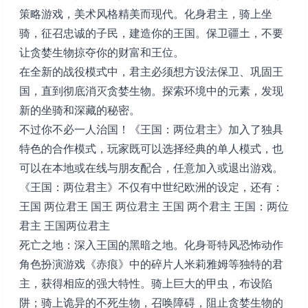
策略游戏，美术风格精美而现代。化身君主，骑上坐
骑，征召忠诚的子民，建造你的王国。保卫疆土，不要
让贪婪生物掠夺你的财富和王位。
在全新的战役模式中，君主必须想方设法保卫、巩固王
国，直到彻底消灭贪婪生物。探索环境中的元素，发现
新的坐骑和深藏的秘密。
不过你不必一人治国！《王国：两位君主》加入了独具
特色的合作模式，玩家既可以选择经典的单人模式，也
可以在本地或在线与朋友配合，任意加入或退出游戏。
《王国：两位君主》不仅有中世纪欧洲的设定，还有：
王国 两位君王 国王 两位君主 王国 两个君主 王国：两位
君主 王国两位君主
死亡之地：深入王国的黑暗之地。化身哥特风恐怖动作
角色扮演游戏《赤痕》中的碎片人米莉雅姆等独特的君
主，获得相应的强大特性。骑上巨大的甲虫，布设陷
阱；骑上诡异的不死生物，召唤障碍，阻止贪婪生物的