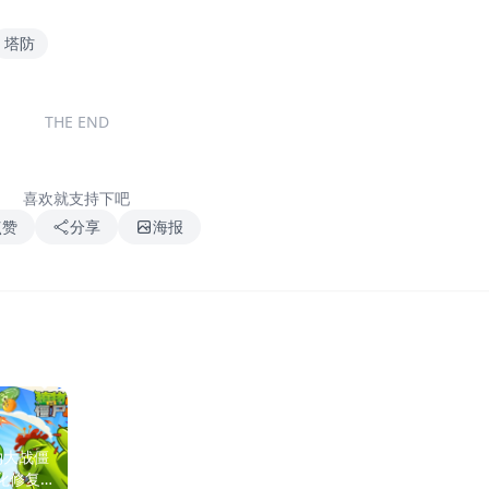
塔防
THE END
喜欢就支持下吧
点赞
分享
海报
物大战僵
安卓手机游戏《气球塔防
安卓手机游戏【塔防】
汉化修复
6v41.0》[完整版]Steam移
大战僵尸2v9.6.1_内置