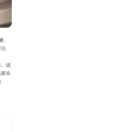
量、
鲜元
来。战
玩家在
力