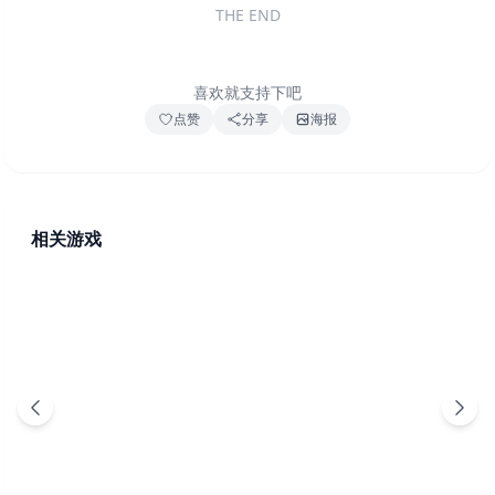
THE END
喜欢就支持下吧
点赞
分享
海报
相关游戏
小骨 英雄杀手 v1.9.2.3（Skul: The Hero Slayer）免安
装中文版