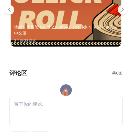
轨道车大冒险 Build.22826943（Rollick N' Roll）免安装
中文版
2月前
·
88
阅读
评论区
共
0
条