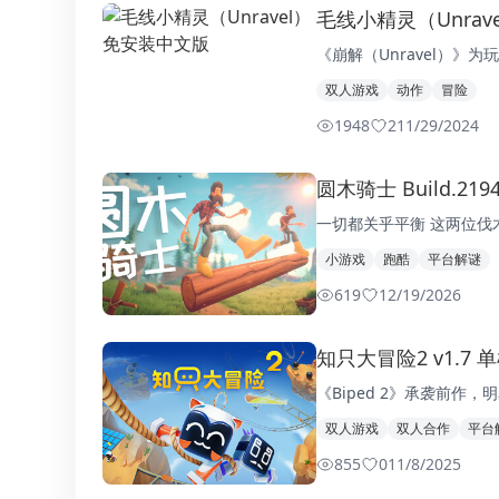
毛线小精灵（Unra
《崩解（Unravel）》
双人游戏
动作
冒险
1948
2
11/29/2024
圆木骑士 Build.21
一切都关乎平衡 这两位伐
小游戏
跑酷
平台解谜
619
1
2/19/2026
知只大冒险2 v1.7 
《Biped 2》承袭前作
双人游戏
双人合作
平台
855
0
11/8/2025