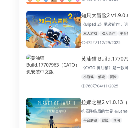
知只大冒险2 v1.9.
《Biped 2》承袭前作
双人游戏
双人合作
平台
475
1
12/29/2025
黄油猫 Build.177
《CATO 黄油猫》是一
小游戏
解谜
冒险
760
0
4/11/2025
拉娜之星2 v1.0.13（
机器降临后的世界 在Lan
平台解谜
冒险
休闲