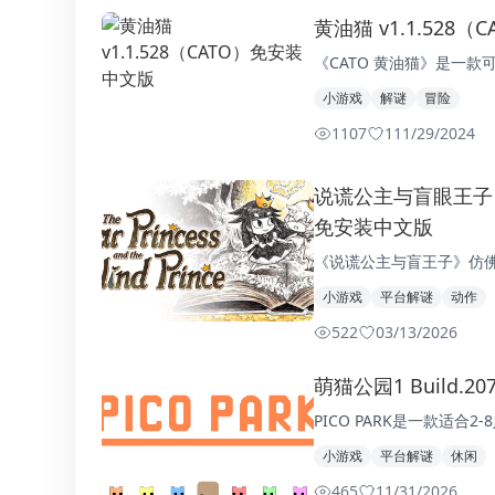
黄油猫 v1.1.528
《CATO 黄油猫》是一
小游戏
解谜
冒险
1107
1
11/29/2024
说谎公主与盲眼王子 Build.
免安装中文版
《说谎公主与盲王子》仿佛
小游戏
平台解谜
动作
522
0
3/13/2026
萌猫公园1 Build.2
PICO PARK是一款适合
小游戏
平台解谜
休闲
465
1
1/31/2026