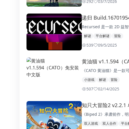
292
0
3/7/2026
递归 Build.1670
Recursed 是一款 2
解谜
平台解谜
冒险
539
0
9/5/2025
黄油猫 v1.1.594
《CATO 黄油猫》是一
小游戏
解谜
冒险
507
0
2/14/2025
知只大冒险2 v2.2.
《Biped 2》承袭前作
双人游戏
双人合作
平台