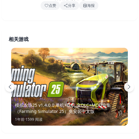
点赞
分享
海报
相关游戏
模拟农场25 v1.4.0.0 单机+联机 全DLC+MOD合集
（Farming Simulator 25）免安装中文版
1年前
·
1599
阅读