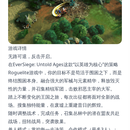
游戏详情
无路可退，反击开启。
在EverSiege: Untold Ages这款“以英雄为核心”的策略
Roguelite游戏中，你的目标不是苟活于围困之下，而是
终结围困本身。融合强大的军械与元素精华，释放毁灭
性的力量，并召集精锐军团，击败邪恶主宰的大军。
踏上不断变化的王国之旅，每次出征都将面对全新的战
场。搜集独特能量，在废墟上重建昔日的辉煌。
随时调整战术，完成任务，召集丛林中的潜在盟友共赴
战场，扭转战局，突袭敌巢。
单人模式：掌控每一步决策。合作模式（最多3人）：