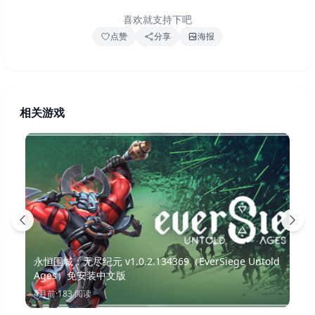
喜欢就支持下吧
点赞
分享
海报
相关游戏
永恒围城：无尽纪元 v1.0.2.134369（EverSiege Untold
Ages）免安装中文版
4月前
·
183
阅读