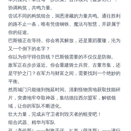
协调构筑，共鸣力量。
尝试不同的构筑组合，洞悉潜藏的力量共鸣。通往胜利
的路不止一条，唯有凭借钢铁、魔法与智慧，开辟属于
你的征途。
巴斯顿正在等待。你会将其解放，还是重蹈覆辙，沦为
又一个倒下的名字？
你以为你守得住防线？巴斯顿需要的不仅仅是防御。
敌军正在步步逼近。你会重建骑士兵营、古董市集，还
是守护之门？在军力与财富之间，需要找到一个绝妙的
平衡。
然而城门只能做到拖延时间。清剿怪物营地获取技能碎
片，突袭地牢夺取神器，集结德拉西尔盟军，解锁领
域，让你的军队不断进化。
壮大力量，完成从守卫者到毁灭者的蜕变吧！
组合武器、精华与军队
弓（齐伦斯）——制敌于远。匕首（萨洛斯）——潜行