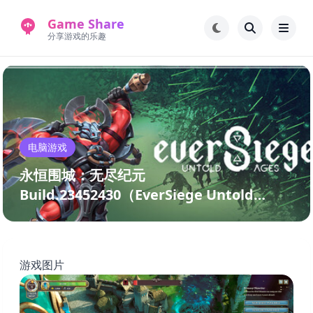
Game Share
分享游戏的乐趣
首页
电脑游戏
手机游戏
常见问题解答
电脑游戏
新版游戏站
永久地址
永恒围城：无尽纪元
Build.23452430（EverSiege Untold
Ages）免安装中文版
游戏图片