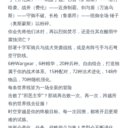
暗袭。战斧（费伦）——近身制霸。剑与盾（万迪乌
斯）——守御不破。长枪（鲁塞昂）——统御全场 锤子
（奥斯蒙斯）以粉碎。
你会先将他们冰封，再以烈焰焚尽，还是任其在酸雨中
腐蚀消亡？
部署十字军骑兵与战犬突袭战线，或是布阵弓手与石弩
坚守防线。
6种Wargear，6种精华，20种兵种。自由组合，打造独
属于你的战术体系。15种配对，72种法术进化，148件
物品，70种随机强化。
每条世界线皆为一场全新的冒险
击败了“邪恶主宰”？那就再击败一次。再一次，跨越所
有的世界线去征服！
时空穿越是你的终极目标。每一次回溯，都将开启更艰
难的试炼。
地形会变化，任务、战略据点与敌人类型会不断进化。