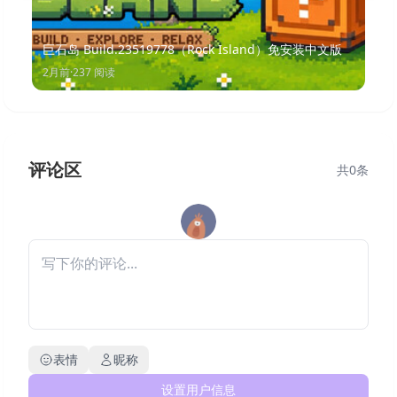
巨石岛 Build.23519778（Rock Island）免安装中文版
2月前
·
237
阅读
评论区
共
0
条
表情
昵称
设置用户信息