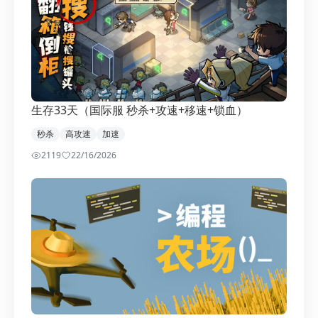
生存33天（国际服 秒杀+攻速+移速+锁血）
秒杀
高攻速
加速
2119
2
2/16/2026