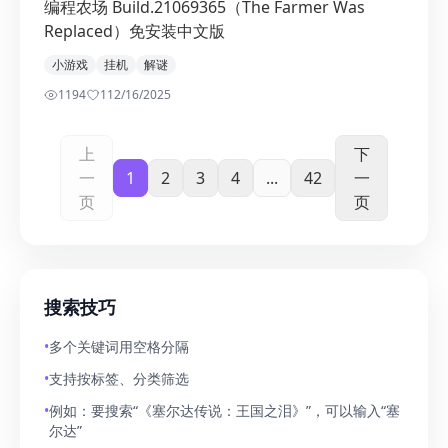
编程农场 Build.21069365（The Farmer Was
Replaced）免安装中文版
小游戏
挂机
解谜
1194
1
12/16/2025
上
下
一
1
2
3
4
...
42
一
页
页
搜索技巧
•
多个关键词用空格分隔
•
支持按标签、分类筛选
•
例如：要搜索“《塞尔达传说：王国之泪》”，可以输入“塞
尔达”