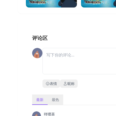
全DLC 中文版
5月前
·
2225
阅读
3月前
·
1732
阅读
评论区
表情
昵称
最新
最热
咩噗茶