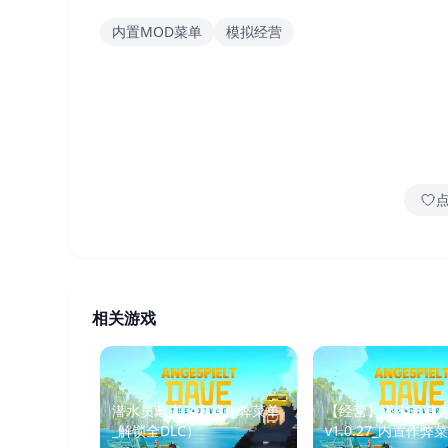
内置MOD菜单
模拟经营
相关游戏
潜水员戴夫（内置作弊菜单
【经营】潜水员戴
_解锁全DLC）
v1.0.27_内置作弊