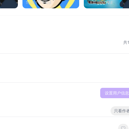
版
5月前
·
1175
阅读
1月前
·
1057
阅读
共
设置用户信息
只看作