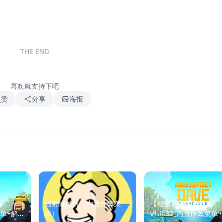
THE END
喜欢就支持下吧
点赞
分享
海报
夫
辐射避难所（内置作弊菜
【经营】潜水员戴夫
菜单+解锁
单）
v1.0.32_内置作弊菜单