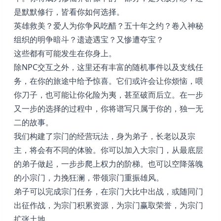
是默默修行，皆看你如何选择。
英雄救美？爱人为你争风吃醋？五十年之约？卷入神秘
组织的明争暗斗？遗迹遇宝？又惨遭夺宝？
这些都有可能发生在你身上。
除NPC交互之外，这里还有丰富的随机事件以及支线任
务，在你的旅途中给予惊喜。它们或许会让你烦恼，喂
你刀子，也可能让你化险为夷，甚至破而后立。在一步
又一步的选择的过程中，你将谱写只属于你的，独一无
二的故事。
我们构建了宗门的经营玩法，身为弟子，长老以及宗
主，将会有不同的体验。你可以加入大宗门，从最底层
的弟子做起，一步步爬上权力的阶梯。也可以空降落魄
的小宗门，力挽狂澜，带领宗门重振雄风。
弟子可以完成宗门任务，在宗门大比中出战，或随同门
出征作战，为宗门积累资源，为宗门赢取荣誉，为宗门
扩张土地。