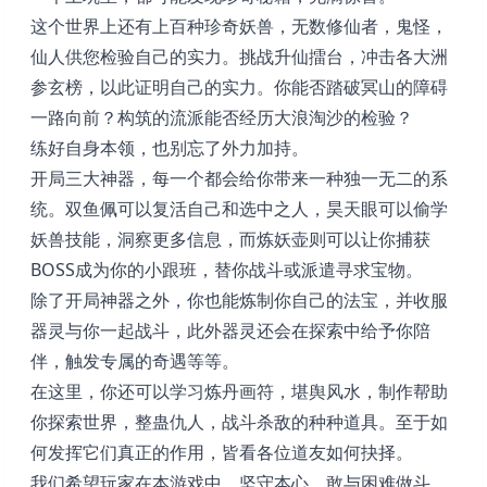
这个世界上还有上百种珍奇妖兽，无数修仙者，鬼怪，
仙人供您检验自己的实力。挑战升仙擂台，冲击各大洲
参玄榜，以此证明自己的实力。你能否踏破冥山的障碍
一路向前？构筑的流派能否经历大浪淘沙的检验？
练好自身本领，也别忘了外力加持。
开局三大神器，每一个都会给你带来一种独一无二的系
统。双鱼佩可以复活自己和选中之人，昊天眼可以偷学
妖兽技能，洞察更多信息，而炼妖壶则可以让你捕获
BOSS成为你的小跟班，替你战斗或派遣寻求宝物。
除了开局神器之外，你也能炼制你自己的法宝，并收服
器灵与你一起战斗，此外器灵还会在探索中给予你陪
伴，触发专属的奇遇等等。
在这里，你还可以学习炼丹画符，堪舆风水，制作帮助
你探索世界，整蛊仇人，战斗杀敌的种种道具。至于如
何发挥它们真正的作用，皆看各位道友如何抉择。
我们希望玩家在本游戏中，坚守本心，敢与困难做斗