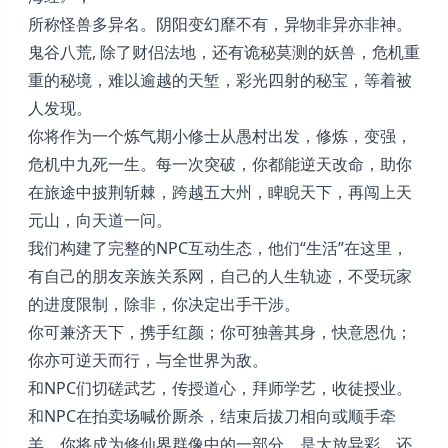
所称怪兽多异名。阴阳变幻靡不有，异物非异亦非神。
鬼谷八荒, 除了财侣法地，还有诡秘莫测的妖兽，危机重
重的秘境，难以逾越的天堑，彩光四射的秘宝，等着被
人发现。
你将作为一个炼气期小修士从愚村出发，修炼，变强，
危机中九死一生。每一次突破，你都能逆天改命，助你
在旅途中披荆斩棘，跨越五大州，睥睨天下，再闯上天
元山，向天道一问。
我们构建了完整的NPC互动生态，他们“生活”在这里，
有自己的朋友亲族关系网，自己的人生轨迹，不受玩家
的进度限制，除非，你决定出手干涉。
你可兼济天下，携手红颜；你可独善其身，快意恩仇；
你亦可逆天而行，与全世界为敌。
和NPC们切磋武艺，传授道心，拜师学艺，收徒授业。
和NPC在拍卖场喊价厮杀，结束后拔刀相向或顺手牵
羊。你将成为修仙界群像中的一部分，是大放异彩，还