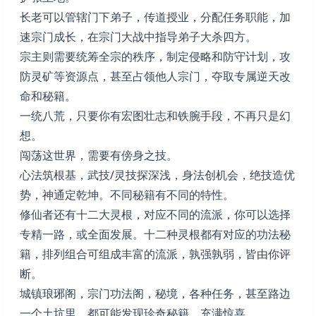
长老可以管辖门下弟子，传道授业，分配任务职能，加
速宗门成长，在宗门大战中指导弟子大杀四方。
宗主则需要统筹全宗的秩序，制定侵略和防守计划，攻
防灵矿等资源点，甚至占领他人宗门，夺取专属逆天改
命和秘籍。
一统八荒，只要你有宏图壮志和铁腕手段，不再只是幻
想。
闯荡这世界，需要有傍身之技。
心法筑根基，武技/灵技探深浅，身法创机会，绝技造优
势，神通定乾坤。不同秘籍有不同的特性。
修仙者还有十二大灵根，对应不同的流派，你可以选择
专精一路，或全面发展。十二种灵根都有对应的功法秘
籍，排列组合可组成丰富的流派，孰强孰弱，皆由你评
断。
城镇琅琊阁，宗门功法阁，秘境，各种任务，甚至路边
一个土坑里，都可能发现珍奇秘籍，充满惊喜。