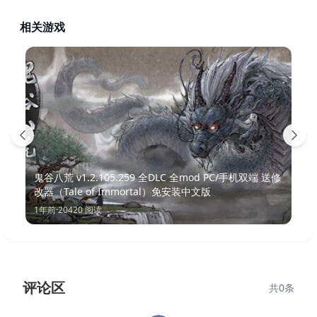
相关游戏
鬼谷八荒 v1.2.105.259 全DLC 全mod PC/手机双端 送修
改器（Tale of Immortal）免安装中文版
1年前
·
20420
阅读
评论区
共
0
条