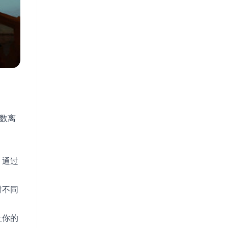
无数离
，通过
对不同
让你的