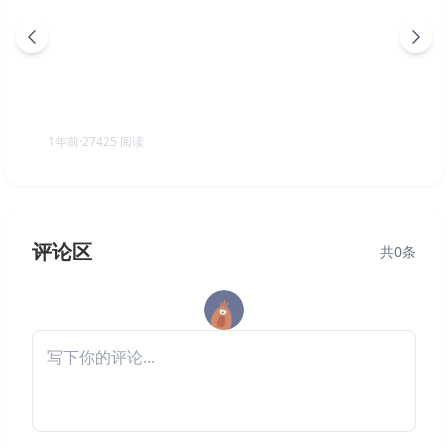
向左一点 v3.1.0 PC/手机双端（A Little to the Left）免
安装中文版
1年前
·
27425
阅读
评论区
共
0
条