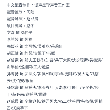
中文配音制作：漫声星球声音工作室
配音监制：问陆
配音导演：赵成晨
项目统筹：忍冬
文森 饰 沈仲平
李兰陵 饰 阿福
梅媛菲 饰 文可忻/吴引珠/茱莉娅
胡正健 饰 约瑟/古巡丁/书贩
赵哲豪 饰 船夫王叔/张知县/兵丁大振/沈扮琼斯/吴德满/
谢半仙/巡捕丙/工人老赵
孙睿扬 饰 罗世文/罗佩/何司事/学徒阿武/吴大副/武穆
云/沈伯安/报童
孙铭谦 饰 马捕头/李会办/工人老李/丁匠目/罗船长/凌
丁/赫必南/巡捕甲/周进
赵成晨 饰 辛格巡长/铁匠阿大/杨二/沈扮冈特/衙役/巡捕
乙/沃森手下