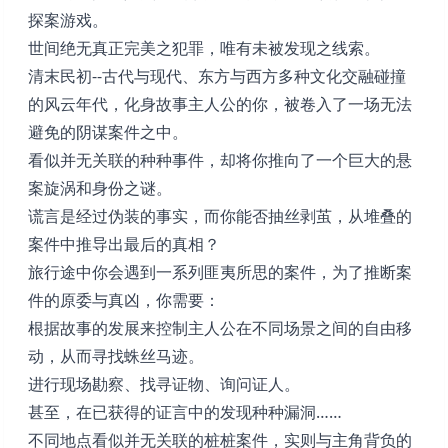
探案游戏。
世间绝无真正完美之犯罪，唯有未被发现之线索。
清末民初--古代与现代、东方与西方多种文化交融碰撞
的风云年代，化身故事主人公的你，被卷入了一场无法
避免的阴谋案件之中。
看似并无关联的种种事件，却将你推向了一个巨大的悬
案旋涡和身份之谜。
谎言是经过伪装的事实，而你能否抽丝剥茧，从堆叠的
案件中推导出最后的真相？
旅行途中你会遇到一系列匪夷所思的案件，为了推断案
件的原委与真凶，你需要：
根据故事的发展来控制主人公在不同场景之间的自由移
动，从而寻找蛛丝马迹。
进行现场勘察、找寻证物、询问证人。
甚至，在已获得的证言中的发现种种漏洞……
不同地点看似并无关联的桩桩案件，实则与主角背负的