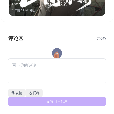
the Yangtze River）免安装中文版
1年前
·
1174
阅读
评论区
共
0
条
表情
昵称
设置用户信息