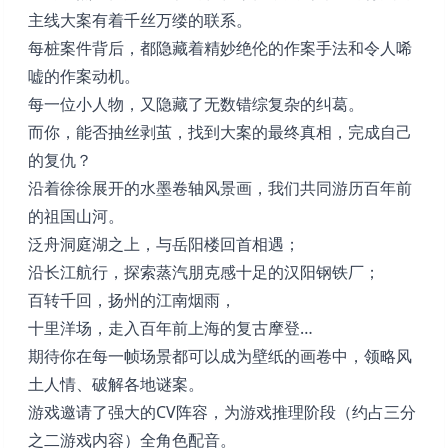
主线大案有着千丝万缕的联系。
每桩案件背后，都隐藏着精妙绝伦的作案手法和令人唏
嘘的作案动机。
每一位小人物，又隐藏了无数错综复杂的纠葛。
而你，能否抽丝剥茧，找到大案的最终真相，完成自己
的复仇？
沿着徐徐展开的水墨卷轴风景画，我们共同游历百年前
的祖国山河。
泛舟洞庭湖之上，与岳阳楼回首相遇；
沿长江航行，探索蒸汽朋克感十足的汉阳钢铁厂；
百转千回，扬州的江南烟雨，
十里洋场，走入百年前上海的复古摩登…
期待你在每一帧场景都可以成为壁纸的画卷中，领略风
土人情、破解各地谜案。
游戏邀请了强大的CV阵容，为游戏推理阶段（约占三分
之二游戏内容）全角色配音。