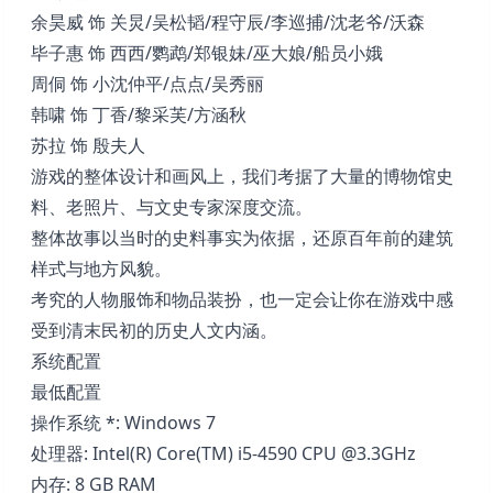
余昊威 饰 关炅/吴松韬/程守辰/李巡捕/沈老爷/沃森
毕子惠 饰 西西/鹦鹉/郑银妹/巫大娘/船员小娥
周侗 饰 小沈仲平/点点/吴秀丽
韩啸 饰 丁香/黎采芙/方涵秋
苏拉 饰 殷夫人
游戏的整体设计和画风上，我们考据了大量的博物馆史
料、老照片、与文史专家深度交流。
整体故事以当时的史料事实为依据，还原百年前的建筑
样式与地方风貌。
考究的人物服饰和物品装扮，也一定会让你在游戏中感
受到清末民初的历史人文内涵。
系统配置
最低配置
操作系统 *: Windows 7
处理器: Intel(R) Core(TM) i5-4590 CPU @3.3GHz
内存: 8 GB RAM