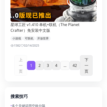
星球工匠 v1.410 单机+联机（The Planet
Crafter）免安装中文版
小游戏
可联机
开放世界
1582
0
2/14/2025
上
下
一
1
2
3
4
...
42
一
页
页
搜索技巧
•
多个关键词用空格分隔