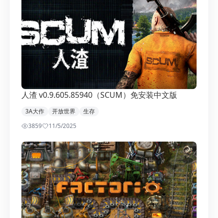
人渣 v0.9.605.85940（SCUM）免安装中文版
3A大作
开放世界
生存
3859
1
1/5/2025