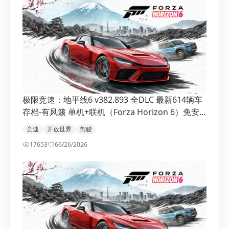
极限竞速：地平线6 v382.893 全DLC 最新614辆车
存档-有风籁 单机+联机（Forza Horizon 6）免安
装中文版
竞速
开放世界
驾驶
17653
6
6/26/2026