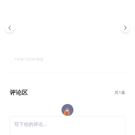
地痞街区 PC/手机双端 v98.2 全DLC（Streets of
Rogue）免安装中文版
1年前
·
16299
阅读
评论区
共
1
条