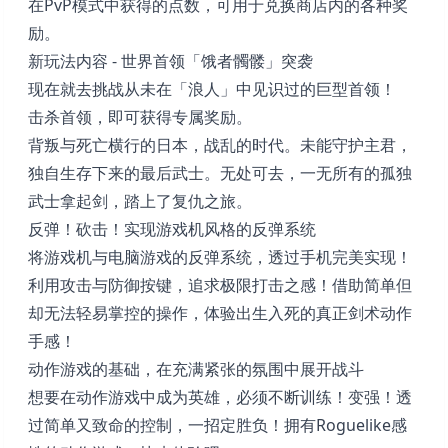
在PvP模式中获得的点数，可用于兑换商店内的各种奖
励。
新玩法内容 - 世界首领「饿者髑髅」突袭
现在就去挑战从未在「浪人」中见识过的巨型首领！
击杀首领，即可获得专属奖励。
背叛与死亡横行的日本，战乱的时代。未能守护主君，
独自生存下来的最后武士。无处可去，一无所有的孤独
武士拿起剑，踏上了复仇之旅。
反弹！砍击！实现游戏机风格的反弹系统
将游戏机与电脑游戏的反弹系统，透过手机完美实现！
利用攻击与防御按键，追求极限打击之感！借助简单但
却无法轻易掌控的操作，体验出生入死的真正剑术动作
手感！
动作游戏的基础，在充满紧张的氛围中展开战斗
想要在动作游戏中成为英雄，必须不断训练！变强！透
过简单又致命的控制，一招定胜负！拥有Roguelike感