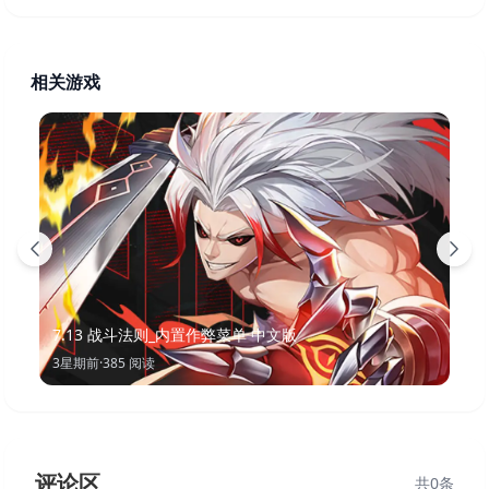
相关游戏
7.13 战斗法则_内置作弊菜单 中文版
3星期前
·
385
阅读
评论区
共
0
条