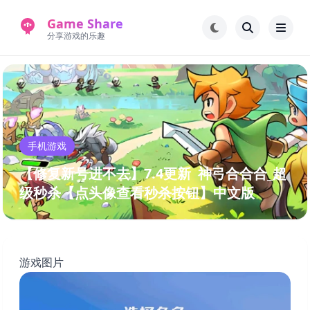
Game Share
分享游戏的乐趣
首页
电脑游戏
手机游戏
常见问题解答
手机游戏
新版游戏站
永久地址
【修复新号进不去】7.4更新 神弓合合合_超
级秒杀【点头像查看秒杀按钮】中文版
游戏图片