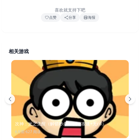
喜欢就支持下吧
点赞
分享
海报
相关游戏
次神：光之觉醒（解锁秒杀+无敌+攻速+无cd）
6月前
·
627
阅读