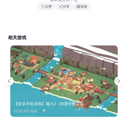
点赞
分享
海报
相关游戏
【安卓手机游戏】篝火2（内置作弊菜单）
9月前
·
347
阅读