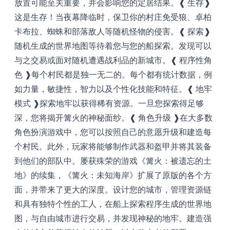
放置可能至关重要，并会影响您的定居结果。❰ 生存❱
这是生存！当夜幕降临时，保卫你的村庄免受狼、卓柏
卡布拉、蜘蛛和部落敌人等随机怪物的侵害。❰ 探索❱
随机生成的世界地图等待着您与您的船探索。发现可以
与之交易或面对随机遭遇战利品的新城市。❰ 程序性角
色 ❱每个村民都是独一无二的。每个都有统计数据，例
如力量，敏捷性，智力以及个性化技能和特征。❰ 地牢
模式 ❱探索地牢以获得稀有资源。一旦您探索得足够
深，您将揭开篝火的神秘面纱。❰ 角色升级 ❱在大多数
角色扮演游戏中，您可以按照自己的意愿升级和建造每
个村民。此外，玩家将能够制作武器和盔甲并将其装备
到他们的部队中。屡获殊荣的游戏《篝火：被遗忘的土
地》的续集，《篝火：未知海岸》扩展了原版的各个方
面，并带来了更大的深度。设计您的城市，管理资源链
和具有独特个性的工人，在船上探索程序生成的世界地
图，与自由城市进行交易，并发现神秘的地牢。建造强