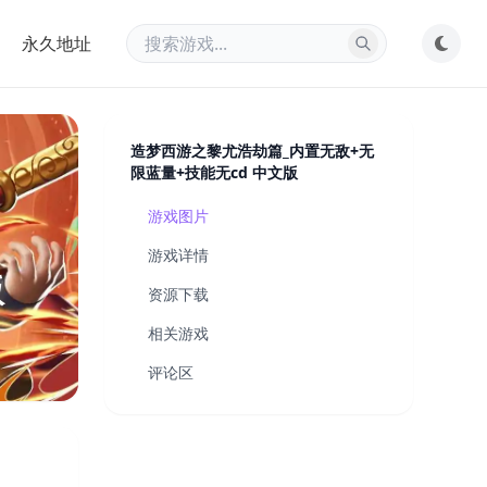
永久地址
造梦西游之黎尤浩劫篇_内置无敌+无
限蓝量+技能无cd 中文版
游戏图片
游戏详情
版
资源下载
相关游戏
评论区