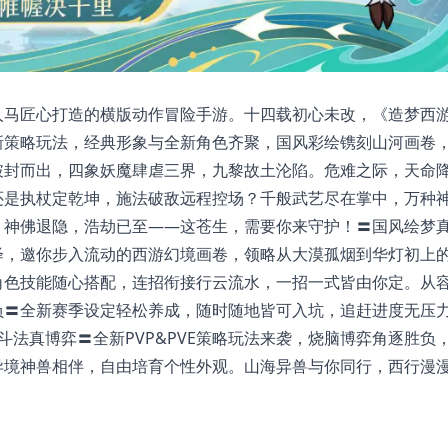
人马匠心打造的横版动作冒险手游。十四载初心未改，《造梦西游
新策略玩法，经典形象与全新角色齐聚，国风彩绘镌刻山河画卷
破封而出，四象妖魔肆虐三界，九黎故土沦陷。危难之际，天命
还是执杖定乾坤，施法破敌远程控场？千般武艺尽在掌中，万种
！神佛退隐，浩劫已至——这苍生，需要你来守护！〓国风绘梦
绎，邀你步入流动的西游幻境画卷，领略从大漠孤烟到华灯初上
角色技能随心搭配，连招衔接行云流水，一招一式皆由你定。从
负〓全新赛季设定轻松养成，随时随地皆可入坑，追赶进度无压
斗法真博弈〓全新PVP&PVE策略玩法来袭，烧脑博弈角逐胜负
异境神兽相伴，自由培育个性外观。山海异兽与你同行，西行漫