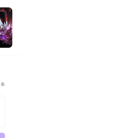
_内
迷雾大陆（内置秒杀+无敌
5.18迷雾大陆_内置秒杀+
+无
+移速+无cd等）
敌+移速+无cd+免广告 中
版
4月前
·
564
阅读
2月前
·
493
阅读
1
条