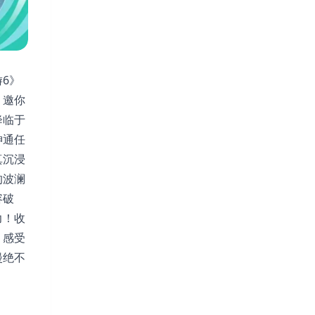
6》
，邀你
降临于
神通任
真沉浸
的波澜
容破
力！收
，感受
漫绝不