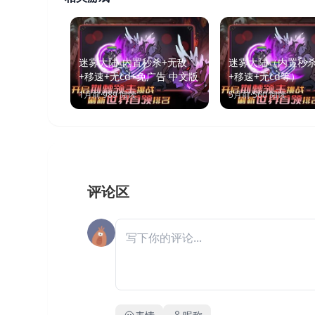
迷雾大陆_内置秒杀+无敌
迷雾大陆（内置秒杀
+移速+无cd+免广告 中文版
+移速+无cd等）
1月前
·
989
阅读
5月前
·
560
阅读
评论区