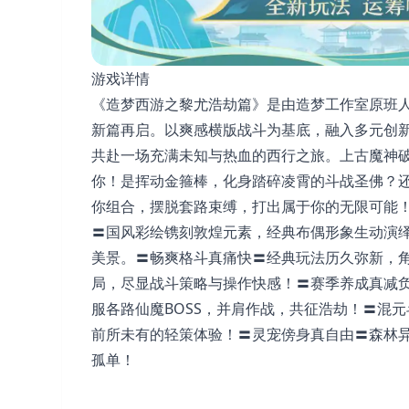
游戏详情
《造梦西游之黎尤浩劫篇》是由造梦工作室原班
新篇再启。以爽感横版战斗为基底，融入多元创
共赴一场充满未知与热血的西行之旅。上古魔神
你！是挥动金箍棒，化身踏碎凌霄的斗战圣佛？
你组合，摆脱套路束缚，打出属于你的无限可能
〓国风彩绘镌刻敦煌元素，经典布偶形象生动演
美景。〓畅爽格斗真痛快〓经典玩法历久弥新，
局，尽显战斗策略与操作快感！〓赛季养成真减
服各路仙魔BOSS，并肩作战，共征浩劫！〓混元
前所未有的轻策体验！〓灵宠傍身真自由〓森林
孤单！