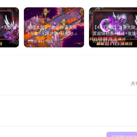
+无敌
崩溃大陆2（物品掉落无限
【4.17更新】迷雾大陆
+无敌+无限冲刺+研究秒完
置超级秒杀+移速+攻速
成）
cd等 中文版
7月前
·
443
阅读
3月前
·
477
阅读
共