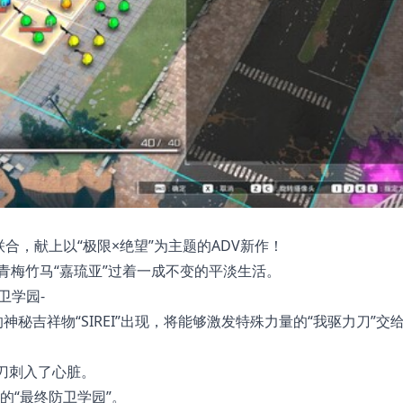
shi"强强联合，献上以“极限×绝望”为主题的ADV新作！
和青梅竹马“嘉琉亚”过着一成不变的平淡生活。
卫学园-
秘吉祥物“SIREI”出现，将能够激发特殊力量的“我驱力刀”交
力刀刺入了心脏。
的“最终防卫学园”。