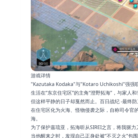
游戏详情
"Kazutaka Kodaka"与"Kotaro Uchiko
生活在“东京住宅区”的主角“澄野拓海”，与家人
但这样平静的日子却戛然而止。百日战纪 -最终防
在住宅区化为火海、怪物侵袭之际，自称司令官的神
海。
为了保护嘉琉亚，拓海听从SIREI之言，将我驱
当他醒来之时，发现自己正身处被“不灭之火”包围