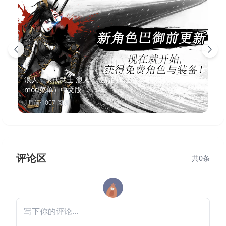
浪人：末代武士 浪人：最后的武士 v2.20.773（内置
mod菜单）中文版
1月前
·
1007
阅读
评论区
共
0
条