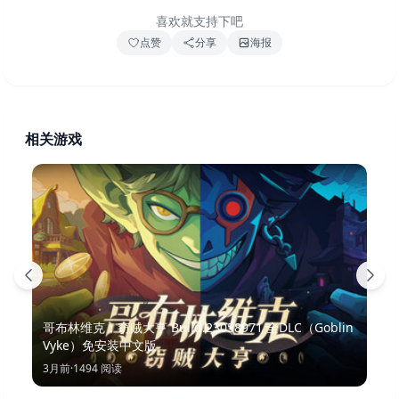
喜欢就支持下吧
点赞
分享
海报
相关游戏
哥布林维克：窃贼大亨 Build.23058971 全DLC（Goblin
Vyke）免安装中文版
3月前
·
1494
阅读