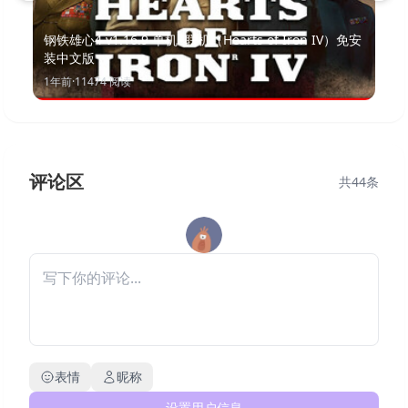
钢铁雄心4 v1.16.9 单机+联机（Hearts of Iron IV）免安
装中文版
1年前
·
11474
阅读
评论区
共
44
条
表情
昵称
设置用户信息