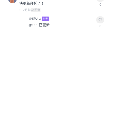
快更新拜托了！
0
2月前
回复
游戏达人
作者
@
111
已更新
0
2月前
回复
111
@
游戏达人
谢谢大佬
0
2月前
回复
杀戮
大佬更新了吗
0
3月前
回复
神人
大佬 这个怎么联机？
0
3月前
回复
游戏达人
作者