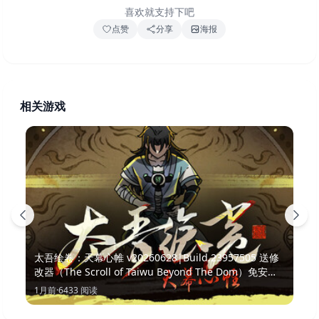
喜欢就支持下吧
点赞
分享
海报
相关游戏
太吾绘卷：天幕心帷 v20260628|Build.23957505 送修
改器（The Scroll of Taiwu Beyond The Dom）免安装
中文版
1月前
·
6433
阅读