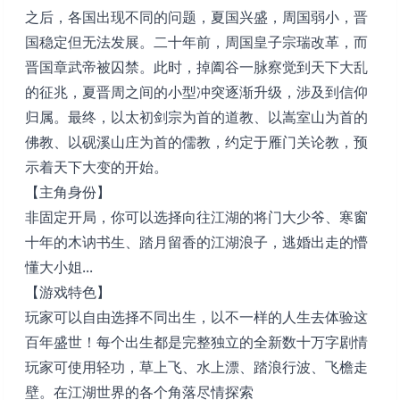
之后，各国出现不同的问题，夏国兴盛，周国弱小，晋
国稳定但无法发展。二十年前，周国皇子宗瑞改革，而
晋国章武帝被囚禁。此时，掉阖谷一脉察觉到天下大乱
的征兆，夏晋周之间的小型冲突逐渐升级，涉及到信仰
归属。最终，以太初剑宗为首的道教、以嵩室山为首的
佛教、以砚溪山庄为首的儒教，约定于雁门关论教，预
示着天下大变的开始。
【主角身份】
非固定开局，你可以选择向往江湖的将门大少爷、寒窗
十年的木讷书生、踏月留香的江湖浪子，逃婚出走的懵
懂大小姐...
【游戏特色】
玩家可以自由选择不同出生，以不一样的人生去体验这
百年盛世！每个出生都是完整独立的全新数十万字剧情
玩家可使用轻功，草上飞、水上漂、踏浪行波、飞檐走
壁。在江湖世界的各个角落尽情探索