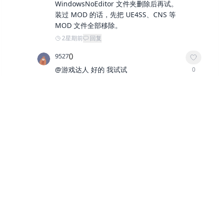
WindowsNoEditor 文件夹删除后再试。
装过 MOD 的话，先把 UE4SS、CNS 等
MOD 文件全部移除。
2星期前
回复
0
9527
@
游戏达人
好的 我试试
0
2星期前
回复
0
9527
@
游戏达人
运行库里的默认推荐里有几个
0
安装不了 提示安装失败怎么闹？
2星期前
回复
游戏达人
作者
@
9527
先重启电脑，然后右键安装包，选
0
择“以管理员身份运行”，重点安装或修复 V
isual C++ 2015–2022 的 x86、x64 和 Dir
ectX。要是还是安装失败，就去微软官网
下载对应的运行库单独安装。