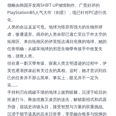
领略由韩国开发商SHIFT UP倾情制作、广受好评的
PlayStation®5人气大作《剑星》，现已针对PC进行优
化。
人类的命运岌岌可危。地球为怪异而强大的生物所肆
虐，惨遭遗弃。残存的人类余部已逃亡至位于外太空的
拓殖区。来自拓殖区的伊芙抵达满目疮痍的地球。她的
任务明确：从破坏地球的邪恶生物孽奇拔手中收复失
地，拯救人类。
但在逐一剿灭孽奇拔、探索人类文明遗迹的过程中，伊
芙也逐渐拼凑起有关过去的真相。这时，她才意识到自
己的任务并不那么简单。事实上，眼见并不一定为
实……
手持利刃在残破不堪的地球上披荆斩棘，沉浸于眩目的
疾速打斗。释放优雅又凌厉的连击，解锁新招式和武器
升级，迎战史诗级头目，接受智慧与力量的双重挑战。
沉浸于细节逼真的后末日世界，享受融合唯美与惊悚的