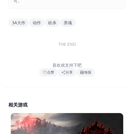
可。
3A大作
动作
砍杀
类魂
THE END
喜欢就支持下吧
点赞
分享
海报
相关游戏