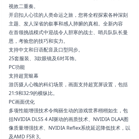
视效二重奏。
开启扣人心弦的人类命运之旅，您将全程探索各种深刻
主题、发人深省的叙事和感人肺腑的真相。全新内容
在首领挑战模式中迎战令人胆寒的战士、哨兵队队长曼
恩，考验您的技巧和实力。
支持中文和日语配音及口型同步。
25套服装、3款眼镜及6对耳饰。
PC功能
支持超宽银幕
游历摄人心魄的科幻场景，画面支持超宽屏设置，包括
21:9和32:9的横纵比。
PC画面优化
多项性能增强技术令绚丽生动的游戏世界栩栩如生，包
括NVIDIA DLSS 4 AI驱动的画质技术、NVIDIA DLAA图
像质量增强技术、NVIDIA Reflex系统延迟降低技术，以
及AMD FSR 3。