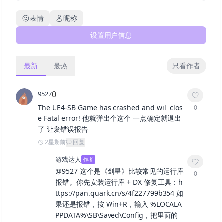
表情
昵称
设置用户信息
最新
最热
只看作者
0
9527
The UE4-SB Game has crashed and will clos
0
e Fatal error! 他就弹出个这个 一点确定就退出
了 让发错误报告
2星期前
回复
游戏达人
作者
@
9527
这个是《剑星》比较常见的运行库
0
报错。你先安装运行库 + DX 修复工具：h
ttps://pan.quark.cn/s/4f227799b354 如
果还是报错，按 Win+R，输入 %LOCALA
PPDATA%\SB\Saved\Config，把里面的